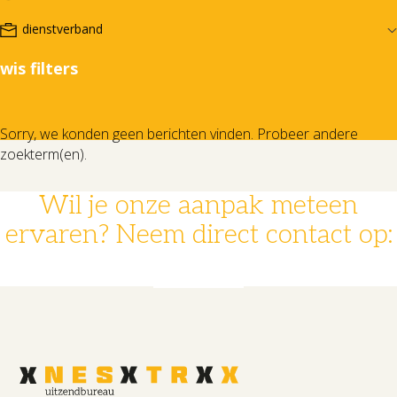
wis filters
Sorry, we konden geen berichten vinden. Probeer andere
zoekterm(en).
Wil je onze aanpak meteen
ervaren? Neem direct contact op:
078 - 631 14 30
info@nestrx.nl