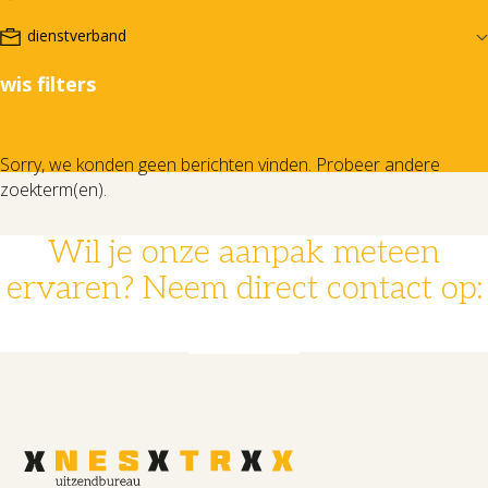
wis filters
Sorry, we konden geen berichten vinden. Probeer andere
zoekterm(en).
Wil je onze aanpak meteen
ervaren? Neem direct contact op:
078 - 631 14 30
info@nestrx.nl