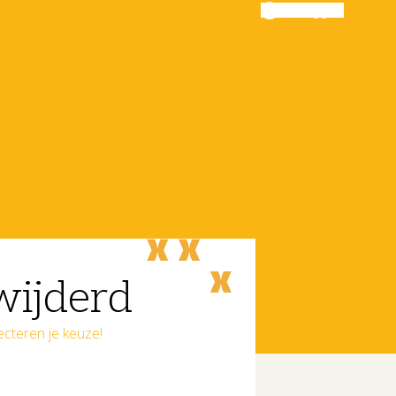
Inloggen
wijderd
ecteren je keuze!