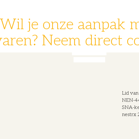
Wil je onze aanpak 
varen? Neem direct co
078 - 631 14 30
info@nestrx.nl
Lid va
NEN-440
SNA-k
nestrx 