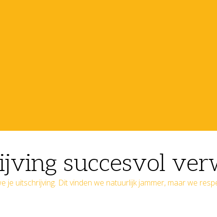
ijving succesvol ver
e je uitschrijving. Dit vinden we natuurlijk jammer, maar we resp