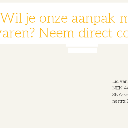
Wil je onze aanpak 
varen? Neem direct co
078 - 631 14 30
info@nestrx.nl
Lid va
NEN-440
SNA-k
nestrx 