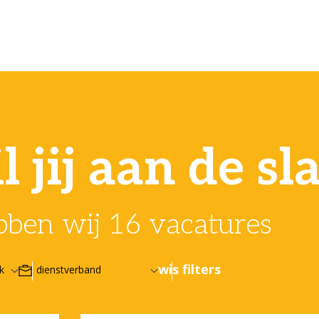
 jij aan de sl
ben wij 16 vacatures
wis filters