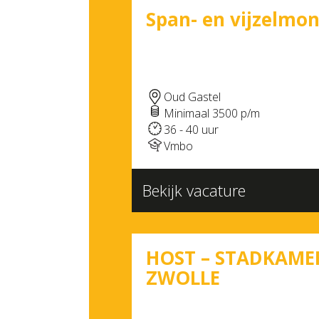
Span- en vijzelmo
Oud Gastel
Minimaal 3500 p/m
36 - 40 uur
Vmbo
Bekijk vacature
HOST – STADKAME
ZWOLLE