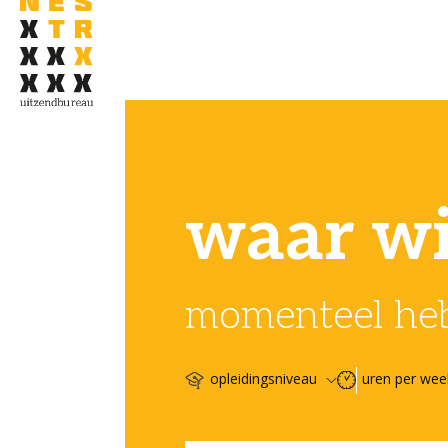
waar wil
momenteel heb