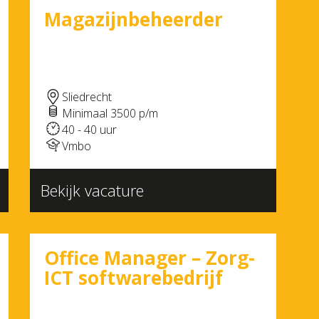
Magazijnbeheerder
Sliedrecht
Minimaal 3500 p/m
40 - 40 uur
Vmbo
Bekijk vacature
Office Manager – Zorg-
ICT softwarebedrijf