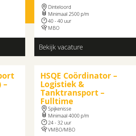
Dinteloord
Minimaal 2500 p/m
40 - 40 uur
MBO
Bekijk vacature
port
HSQE Coördinator –
 –
Logistiek &
Tanktransport –
Fulltime
Spijkenisse
Minimaal 4000 p/m
24 - 32 uur
VMBO/MBO