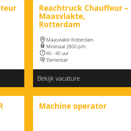
nteur
Reachtruck Chauffeur –
Maasvlakte,
Rotterdam
Maasvlakte Rotterdam
Minimaal 2800 p/m
40 - 40 uur
Elementair
Bekijk vacature
R
Machine operator