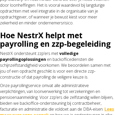
door loonheffingen. Het is vooral waardevol bij langdurige
opdrachten met veel integratie in de organisatie van je
opdrachtgever, of wanneer je bewust kiest voor meer
zekerheid en minder ondernemersrisico.
Hoe NestrX helpt met
payrolling en zzp-begeleiding
NestrX ondersteunt zzp’ers met
volledige
payrollingoplossingen
en backofficediensten die
schijnzelfstandigheid voorkomen. We beoordelen samen met
jou of een opdracht geschikt is voor een directe zzp-
constructie of dat payrolling de veiligere keuze is.
Onze payrollingservice omvat alle administratieve
verplichtingen, van loonverwerking tot verzekeringen en
pensioenaanmelding. Voor zzp’ers die zelfstandig willen blijven,
bieden we backoffice-ondersteuning bij contractbeheer,
facturatie en administratie die voldoet aan de DBA-eisen.
Lees
meer over onze aanpak
en hoe we je ondersteunen in elke