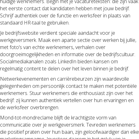
huidige werknemers. Begin met je vacatureteksten: die zijn vaak
het eerste contact dat kandidaten hebben met jouw bedrijf.
Schrijf authentiek over de functie en werksfeer in plaats van
standaard HR-taal te gebruiken.
Je bedrijfswebsite verdient speciale aandacht voor je
werkgeversmerk. Maak een aparte sectie over werken bij jullie,
met foto’s van echte werknemers, verhalen over
doorgroeimogelijkheden en informatie over de bedrijfscultuur.
Socialmediakanalen zoals LinkedIn bieden kansen om
regelmatig content te delen over het leven binnen je bedrijf.
Netwerkevenementen en carrièrebeurzen zijn waardevolle
gelegenheden om persoonlijk contact te maken met potentiële
werknemers. Stuur werknemers die enthousiast zijn over het
bedrijf: zij kunnen authentiek vertellen over hun ervaringen en
de werksfeer overbrengen.
Mond-tot-mondreclame blijft de krachtigste vorm van
communicatie over je werkgeversmerk. Tevreden werknemers
die positief praten over hun baan, zijn geloofwaardiger dan elke
marketingcampagne. Investeer daarom in het geluk van je