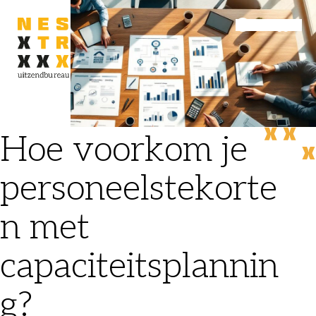
Inloggen
Menu
Hoe voorkom je
personeelstekorte
n met
capaciteitsplannin
g?