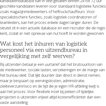
kandidatendatabase kan in veel gevallen binnen 24 tot 72 uur
geschikte kandidaten leveren voor standaard logistieke functies
zoals magazijnmedewerkers of heftruckchauffeurs. Voor
specialistischere functies, zoals logistiek coördinatoren of
teamleiders, kan het proces enkele dagen langer duren. De
sleutel zit in een actuele database en een recruiter die de regio
kent, zodat er niet opnieuw van nul hoeft te worden geworven.
Wat kost het inhuren van logistiek
personeel via een uitzendbureau in
vergelijking met zelf werven?
Bij uitzenden betaal je een uurtarief dat het brutouurloon van
de medewerker, sociale lasten, verzekeringen en de marge van
het bureau dekt. Dat lijkt duurder dan direct in dienst nemen,
maar je bespaart op wervingskosten, administratie,
ziekteverzuimrisico en de tijd die je eigen HR-afdeling kwijt is
aan het proces. Voor flexibele inzet bij pieken of tijdelijke
projecten is uitzenden vrijwel altijd kostenefficiënter dan een
vaste aanstelling.